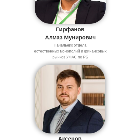
Гирфанов
Алмаз Мунирович
Начальник отдела
естественных монополий и финансовых
рынков УФАС по РБ
Аксенов